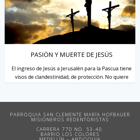
PASIÓN Y MUERTE DE JESÚS
El ingreso de Jesús a Jerusalén para la Pascua tiene
visos de clandesti­ni­dad, de protección. No quiere
delatarse anunciando el lugar ...
PARROQUIA SAN CLEMENTE MARÍA HOFBAUER
MISIONEROS REDENTORISTAS
CARRERA 77D NO. 53-40.
BARRIO LOS COLORES
MEDELLÍN – ANTIOQUIA