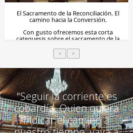
El Sacramento de la Reconciliación. El
camino hacia la Conversión.
Con gusto ofrecemos esta corta
catequesis sobre el sacramento de la
Reconciliación. Lo publicaremos por
partes.
<
>
"Seguir la corriente es
cobardía. Quien quiera
indicar el camino a
nuestro tiempo, vaya a